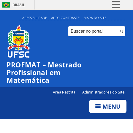
BRASIL
Simplifique!
ACESSIBILIDADE
ALTO CONTRASTE
MAPA DO SITE
Comunica BR
Participe
Acesso à informação
Legislação
PROFMAT – Mestrado
Canais
Profissional em
Matemática
Área Restrita
Administradores do Site
MENU