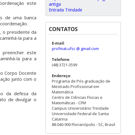
coordenação este
antiga
Entrada Trindade
ros de uma banca
 coordenação.
CONTATOS
, o presidente da
caminhá-la para a
E-mail
:
profmat.ufsc @ gmail.com
 preencher este
aminhá-la para a
Telefone
:
(48) 3721-3599
do Corpo Docente
Endereço
:
nação junto com o
Programa de Pós-graduação de
Mestrado Profissional em
Matemática
cio da defesa da
Centro de Ciências Físicas e
ito de divulgar o
Matemáticas - CFM
Campus Universitário Trindade
Universidade Federal de Santa
Catarina
88.040-900 Florianópolis - SC, Brasil