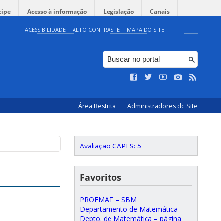
cipe
Acesso à informação
Legislação
Canais
ACESSIBILIDADE
ALTO CONTRASTE
MAPA DO SITE
Área Restrita
Administradores do Site
Avaliação CAPES: 5
Favoritos
PROFMAT – SBM
Departamento de Matemática
Depto. de Matemática – página