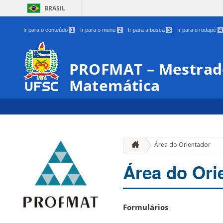
BRASIL
Ir para o conteúdo
1
Ir para o menu
2
Ir para a busca
3
Ir para o rodapé
4
PROFMAT – Mestrado
Matemática
Área do Orientador
Área do Ori
Formulários