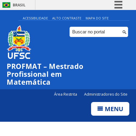
BRASIL
Simplifique!
ACESSIBILIDADE
ALTO CONTRASTE
MAPA DO SITE
Comunica BR
Participe
Acesso à informação
Legislação
PROFMAT – Mestrado
Canais
Profissional em
Matemática
Área Restrita
Administradores do Site
MENU